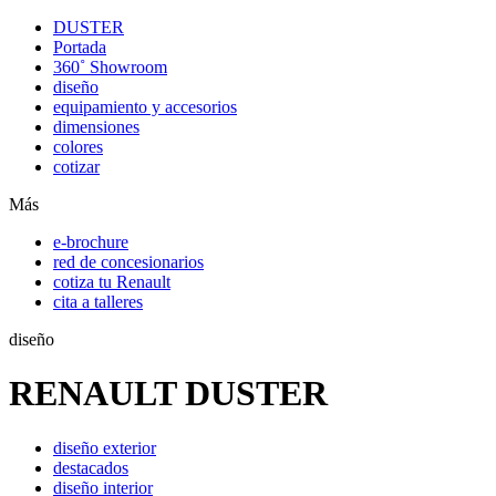
DUSTER
Portada
360˚ Showroom
diseño
equipamiento y accesorios
dimensiones
colores
cotizar
Más
e-brochure
red de concesionarios
cotiza tu Renault
cita a talleres
diseño
RENAULT DUSTER
diseño exterior
destacados
diseño interior