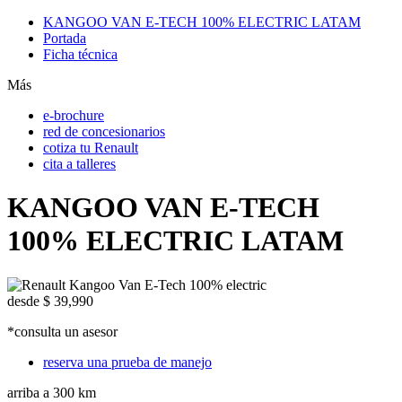
KANGOO VAN E‑TECH 100% ELECTRIC LATAM
Portada
Ficha técnica
Más
e-brochure
red de concesionarios
cotiza tu Renault
cita a talleres
KANGOO VAN E‑TECH
100% ELECTRIC LATAM
desde
$ 39,990
*consulta un asesor
reserva una prueba de manejo
arriba a
300 km