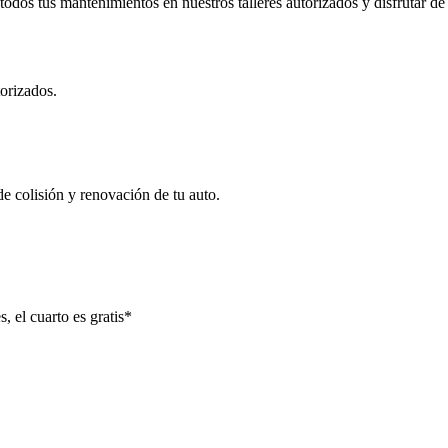
odos tus mantenimientos en nuestros talleres autorizados y disfrutar de 
orizados.
e colisión y renovación de tu auto.
, el cuarto es gratis*