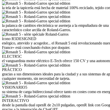
la tela de la tapicería está hecha de material 100% reciclado, tejido 
la palanca de cambios electrónica se asemeja a la empuñadura de una r
característico color arcilla de Roland-Garros.
ícono R5DESIGNED
enérgico, atrevido y acogedor... el Renault 5 está revolucionando nues
France» está cosechando éxitos por doquier.
ELECTR5C
el vanguardista motor eléctrico E-Tech ofrece 150 CV y una autonomía
PRÁCTICO
gracias a sus dimensiones ideales para la ciudad y a sus sistemas de ap
cualquier momento, sin necesidad de tarjeta.
VISIONARIO5
su sistema de carga bidireccional ofrece tanto en costes como en energ
INTERACTIVO
desde la pantalla dual openR de 2x10 pulgadas, openR link con Google
gracias a la integración de ChatGPT.