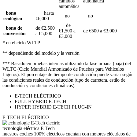
cambios
automática
automática
bono
hasta
no
no
ecológico
€6,000
de
bono de
de €2,500
€1,500 a
de €500 a €3,000
conversión
a €5,000
€3,000
* en el ciclo WLTP
** dependiendo del modelo y la versión
*** Basado en pruebas internas utilizando la fase urbana (baja) del
WLTC (Ciclo Mundial Armonizado de Pruebas para Vehículos
Ligeros). El porcentaje de tiempo de conducción puede variar según
las condiciones reales de conducción (tipo de carretera, estilo de
conducción y condiciones climáticas).
E-TECH ELÉCTRICO
FULL HYBRID E-TECH
HYPER HYBRID E-TECH PLUG-IN
E-TECH ELÉCTRICO
tecnología eléctrica E-Tech
nuestros coches 100% eléctricos cuentan con motores eléctricos de