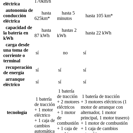
170km/h
eléctrica
autonomía de
hasta
hasta 5
conducción
hasta 105 km*
625km*
minutos
eléctrica
c
apacidad de
hasta
hastas 2
la batería en
hasta 22 kWh
87 kWh
kWh
kWh
carga desde
una toma de
sí
no
sí
corriente o
terminal
recuperación
sí
sí
sí
de energía
arranque
sí
sí
sí
eléctrico
1 batería
de tracción
1 batería de tracción
1 batería
+ 2 motores
+ 3 motores eléctricos (1
de tracción
eléctricos
motor de arranque con
+ 1 motor
tecnología
+ 1 motor
alternador, 1 motor
eléctrico
de
principal, 1 motor trasero)
+ 1 caja de
combustión
+ 1 motor de combustión
cambios
+ 1 caja de
+ 1 caja de cambios
automática