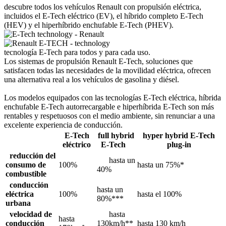
descubre todos los vehículos Renault con propulsión eléctrica,
incluidos el E-Tech eléctrico (EV), el híbrido completo E-Tech
(HEV) y el hiperhíbrido enchufable E-Tech (PHEV).
tecnología E-Tech para todos y para cada uso.
Los sistemas de propulsión Renault E-Tech, soluciones que
satisfacen todas las necesidades de la movilidad eléctrica, ofrecen
una alternativa real a los vehículos de gasolina y diésel.
Los modelos equipados con las tecnologías E-Tech eléctrica, híbrida
enchufable E-Tech autorrecargable e hiperhíbrida E-Tech son más
rentables y respetuosos con el medio ambiente, sin renunciar a una
excelente experiencia de conducción.
E-Tech
full hybrid
hyper hybrid E-Tech
eléctrico
E-Tech
plug-in
reducción del
hasta un
consumo de
100%
hasta un 75%*
40%
combustible
conducción
hasta un
eléctrica
100%
hasta el 100%
80%***
urbana
velocidad de
hasta
hasta
conducción
130km/h**
hasta 130 km/h